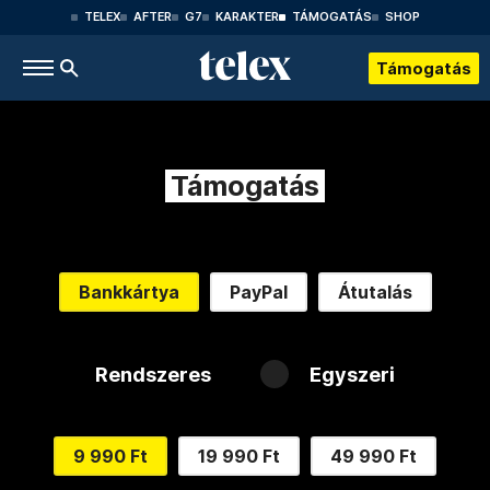
TELEX
AFTER
G7
KARAKTER
TÁMOGATÁS
SHOP
Támogatás
Támogatás
Bankkártya
PayPal
Átutalás
Rendszeres
Egyszeri
9 990 Ft
19 990 Ft
49 990 Ft