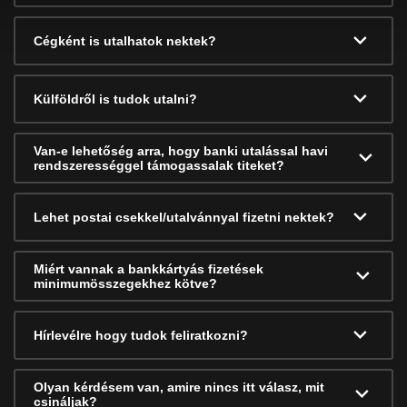
Cégként is utalhatok nektek?
Külföldről is tudok utalni?
Van-e lehetőség arra, hogy banki utalással havi
rendszerességgel támogassalak titeket?
Lehet postai csekkel/utalvánnyal fizetni nektek?
Miért vannak a bankkártyás fizetések
minimumösszegekhez kötve?
Hírlevélre hogy tudok feliratkozni?
Olyan kérdésem van, amire nincs itt válasz, mit
csináljak?