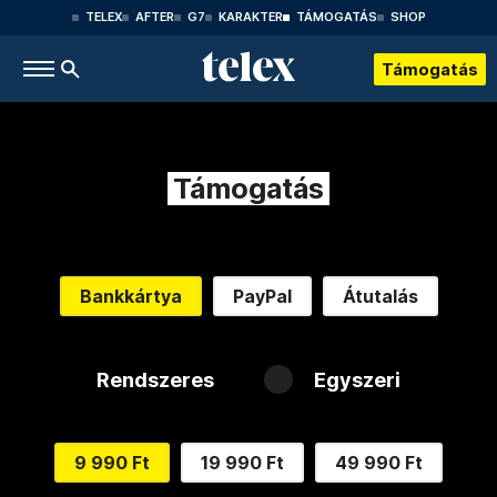
TELEX
AFTER
G7
KARAKTER
TÁMOGATÁS
SHOP
Támogatás
Támogatás
Bankkártya
PayPal
Átutalás
Rendszeres
Egyszeri
9 990 Ft
19 990 Ft
49 990 Ft