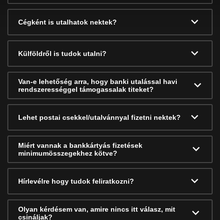
Cégként is utalhatok nektek?
Külföldről is tudok utalni?
Van-e lehetőség arra, hogy banki utalással havi
rendszerességgel támogassalak titeket?
Lehet postai csekkel/utalvánnyal fizetni nektek?
Miért vannak a bankkártyás fizetések
minimumösszegekhez kötve?
Hírlevélre hogy tudok feliratkozni?
Olyan kérdésem van, amire nincs itt válasz, mit
csináljak?