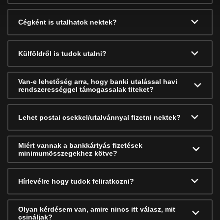
Cégként is utalhatok nektek?
Külföldről is tudok utalni?
Van-e lehetőség arra, hogy banki utalással havi
rendszerességgel támogassalak titeket?
Lehet postai csekkel/utalvánnyal fizetni nektek?
Miért vannak a bankkártyás fizetések
minimumösszegekhez kötve?
Hírlevélre hogy tudok feliratkozni?
Olyan kérdésem van, amire nincs itt válasz, mit
csináljak?