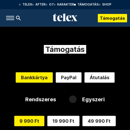
TELEX
AFTER
G7
KARAKTER
TÁMOGATÁS
SHOP
Támogatás
Támogatás
Bankkártya
PayPal
Átutalás
Rendszeres
Egyszeri
9 990 Ft
19 990 Ft
49 990 Ft