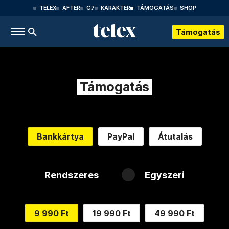
TELEX
AFTER
G7
KARAKTER
TÁMOGATÁS
SHOP
Támogatás
Támogatás
Bankkártya
PayPal
Átutalás
Rendszeres
Egyszeri
9 990 Ft
19 990 Ft
49 990 Ft