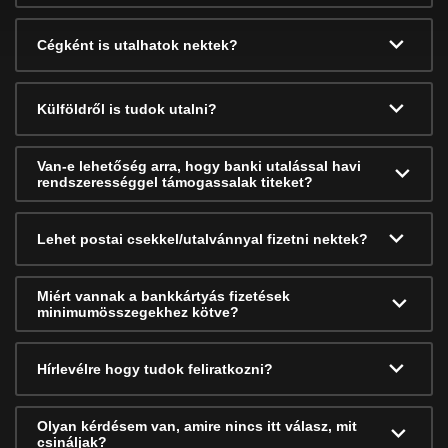
Cégként is utalhatok nektek?
Külföldről is tudok utalni?
Van-e lehetőség arra, hogy banki utalással havi
rendszerességgel támogassalak titeket?
Lehet postai csekkel/utalvánnyal fizetni nektek?
Miért vannak a bankkártyás fizetések
minimumösszegekhez kötve?
Hírlevélre hogy tudok feliratkozni?
Olyan kérdésem van, amire nincs itt válasz, mit
csináljak?