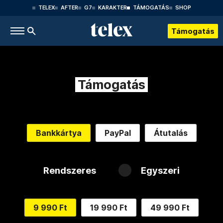
TELEX
AFTER
G7
KARAKTER
TÁMOGATÁS
SHOP
Támogatás
Támogatás
Bankkártya
PayPal
Átutalás
Rendszeres
Egyszeri
9 990 Ft
19 990 Ft
49 990 Ft