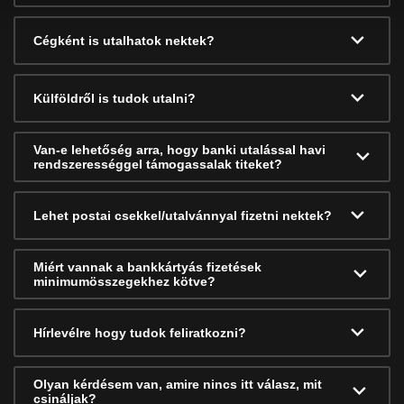
Cégként is utalhatok nektek?
Külföldről is tudok utalni?
Van-e lehetőség arra, hogy banki utalással havi
rendszerességgel támogassalak titeket?
Lehet postai csekkel/utalvánnyal fizetni nektek?
Miért vannak a bankkártyás fizetések
minimumösszegekhez kötve?
Hírlevélre hogy tudok feliratkozni?
Olyan kérdésem van, amire nincs itt válasz, mit
csináljak?