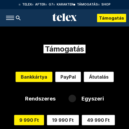
TELEX
AFTER
G7
KARAKTER
TÁMOGATÁS
SHOP
Támogatás
Támogatás
Bankkártya
PayPal
Átutalás
Rendszeres
Egyszeri
9 990 Ft
19 990 Ft
49 990 Ft