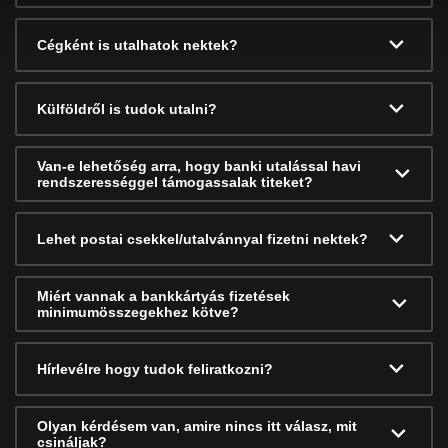
Cégként is utalhatok nektek?
Külföldről is tudok utalni?
Van-e lehetőség arra, hogy banki utalással havi
rendszerességgel támogassalak titeket?
Lehet postai csekkel/utalvánnyal fizetni nektek?
Miért vannak a bankkártyás fizetések
minimumösszegekhez kötve?
Hírlevélre hogy tudok feliratkozni?
Olyan kérdésem van, amire nincs itt válasz, mit
csináljak?