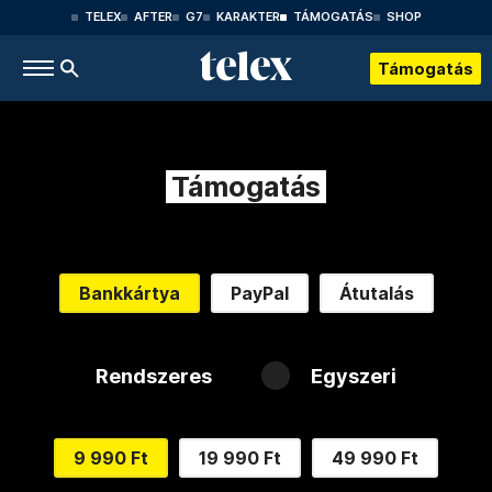
TELEX
AFTER
G7
KARAKTER
TÁMOGATÁS
SHOP
Támogatás
Támogatás
Bankkártya
PayPal
Átutalás
Rendszeres
Egyszeri
9 990 Ft
19 990 Ft
49 990 Ft