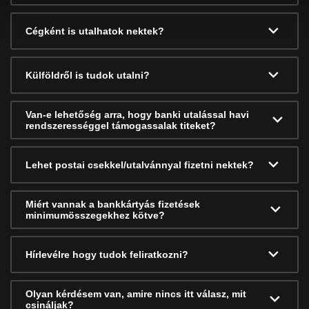
Cégként is utalhatok nektek?
Külföldről is tudok utalni?
Van-e lehetőség arra, hogy banki utalással havi
rendszerességgel támogassalak titeket?
Lehet postai csekkel/utalvánnyal fizetni nektek?
Miért vannak a bankkártyás fizetések
minimumösszegekhez kötve?
Hírlevélre hogy tudok feliratkozni?
Olyan kérdésem van, amire nincs itt válasz, mit
csináljak?