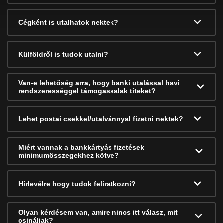
Cégként is utalhatok nektek?
Külföldről is tudok utalni?
Van-e lehetőség arra, hogy banki utalással havi
rendszerességgel támogassalak titeket?
Lehet postai csekkel/utalvánnyal fizetni nektek?
Miért vannak a bankkártyás fizetések
minimumösszegekhez kötve?
Hírlevélre hogy tudok feliratkozni?
Olyan kérdésem van, amire nincs itt válasz, mit
csináljak?