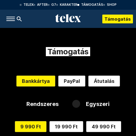
TELEX
AFTER
G7
KARAKTER
TÁMOGATÁS
SHOP
Támogatás
Támogatás
Bankkártya
PayPal
Átutalás
Rendszeres
Egyszeri
9 990 Ft
19 990 Ft
49 990 Ft