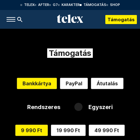
TELEX
AFTER
G7
KARAKTER
TÁMOGATÁS
SHOP
Támogatás
Támogatás
Bankkártya
PayPal
Átutalás
Rendszeres
Egyszeri
9 990 Ft
19 990 Ft
49 990 Ft