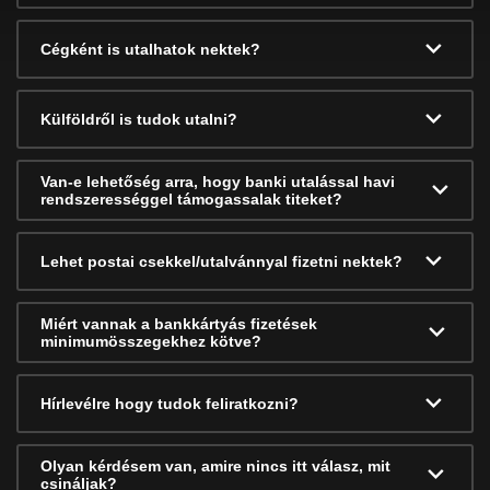
Cégként is utalhatok nektek?
Külföldről is tudok utalni?
Van-e lehetőség arra, hogy banki utalással havi
rendszerességgel támogassalak titeket?
Lehet postai csekkel/utalvánnyal fizetni nektek?
Miért vannak a bankkártyás fizetések
minimumösszegekhez kötve?
Hírlevélre hogy tudok feliratkozni?
Olyan kérdésem van, amire nincs itt válasz, mit
csináljak?