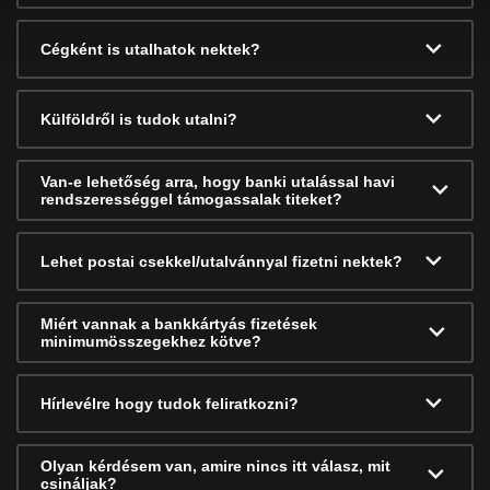
Cégként is utalhatok nektek?
Külföldről is tudok utalni?
Van-e lehetőség arra, hogy banki utalással havi
rendszerességgel támogassalak titeket?
Lehet postai csekkel/utalvánnyal fizetni nektek?
Miért vannak a bankkártyás fizetések
minimumösszegekhez kötve?
Hírlevélre hogy tudok feliratkozni?
Olyan kérdésem van, amire nincs itt válasz, mit
csináljak?