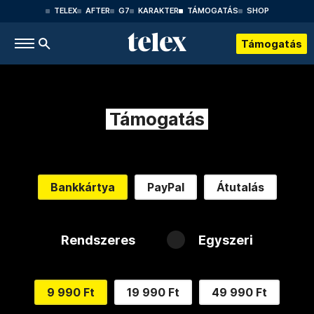
TELEX
AFTER
G7
KARAKTER
TÁMOGATÁS
SHOP
Támogatás
Támogatás
Bankkártya
PayPal
Átutalás
Rendszeres
Egyszeri
9 990 Ft
19 990 Ft
49 990 Ft