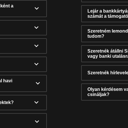
ként a
Lejár a bankkárty
számát a támogató
Szeretném lemonda
tudom?
Szeretnék átállni 
vagy banki utalás
Szeretnék hírlevele
l havi
Olyan kérdésem van
csináljak?
nektek?