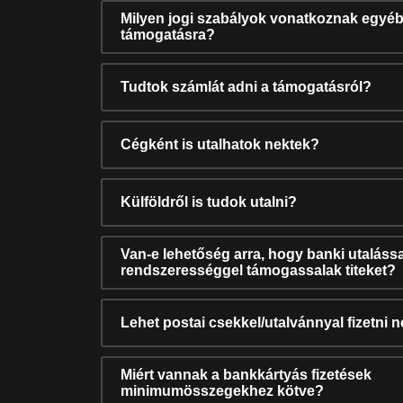
Milyen jogi szabályok vonatkoznak egyéb
támogatásra?
Tudtok számlát adni a támogatásról?
Cégként is utalhatok nektek?
Külföldről is tudok utalni?
Van-e lehetőség arra, hogy banki utalássa
rendszerességgel támogassalak titeket?
Lehet postai csekkel/utalvánnyal fizetni 
Miért vannak a bankkártyás fizetések
minimumösszegekhez kötve?