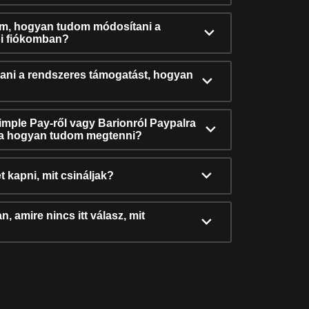
ám, hogyan tudom módosítani a
i fiókomban?
ni a rendszeres támogatást, hogyan
Simple Pay-ről vagy Barionról Paypalra
ra hogyan tudom megtenni?
t kapni, mit csináljak?
, amire nincs itt válasz, mit