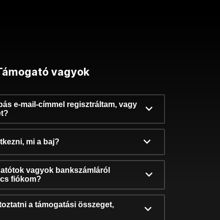
Támogató vagyok
ibás e-mail-címmel regisztráltam, vagy
et?
kezni, mi a baj?
atótok vagyok bankszámláról
incs fiókom?
oztatni a támogatási összeget,