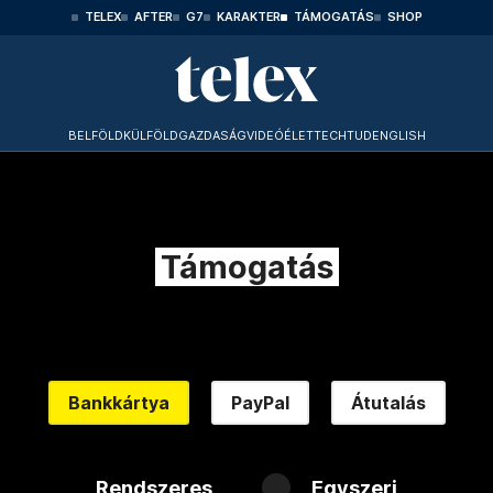
TELEX
AFTER
G7
KARAKTER
TÁMOGATÁS
SHOP
BELFÖLD
KÜLFÖLD
GAZDASÁG
VIDEÓ
ÉLET
TECHTUD
ENGLISH
Támogatás
Bankkártya
PayPal
Átutalás
Rendszeres
Egyszeri