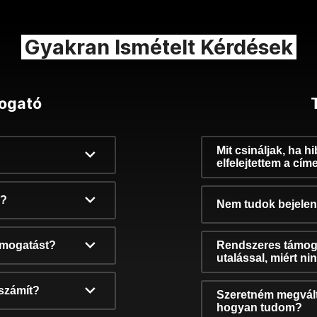
Gyakran Ismételt Kérdések
ogató
Mit csináljak, ha h
elfelejtettem a cím
k?
Nem tudok bejelent
támogatást?
Rendszeres támog
utalással, miért n
számít?
Szeretném megvált
hogyan tudom?