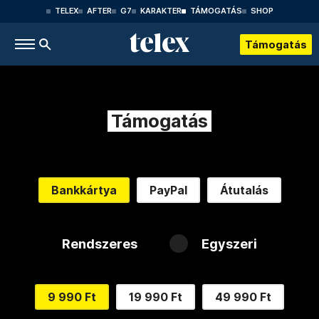
TELEX
AFTER
G7
KARAKTER
TÁMOGATÁS
SHOP
Támogatás
Támogatás
Bankkártya
PayPal
Átutalás
Rendszeres
Egyszeri
9 990 Ft
19 990 Ft
49 990 Ft