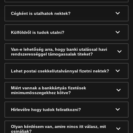
Cégként is utalhatok nektek?
Külföldről is tudok utalni?
Van-e lehetőség arra, hogy banki utalással havi
rendszerességgel támogassalak titeket?
Lehet postai csekkel/utalvánnyal fizetni nektek?
Miért vannak a bankkártyás fizetések
minimumösszegekhez kötve?
Hírlevélre hogy tudok feliratkozni?
Olyan kérdésem van, amire nincs itt válasz, mit
csináljak?