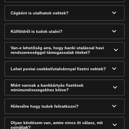
Cégként is utalhatok nektek?
Külföldről is tudok utalni?
Van-e lehetőség arra, hogy banki utalással havi
rendszerességgel támogassalak titeket?
Lehet postai csekkel/utalvánnyal fizetni nektek?
Miért vannak a bankkártyás fizetések
minimumösszegekhez kötve?
Hírlevélre hogy tudok feliratkozni?
Olyan kérdésem van, amire nincs itt válasz, mit
csináljak?