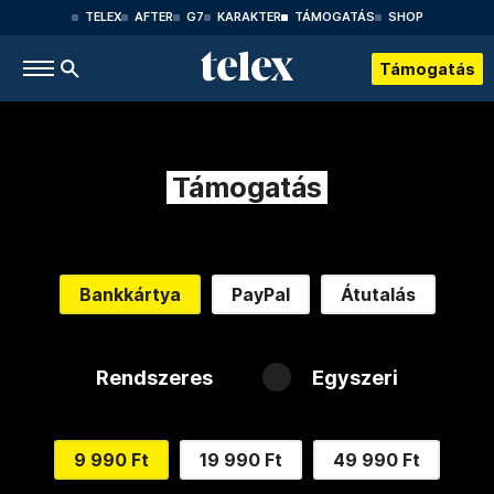
TELEX
AFTER
G7
KARAKTER
TÁMOGATÁS
SHOP
Támogatás
Támogatás
Bankkártya
PayPal
Átutalás
Rendszeres
Egyszeri
9 990 Ft
19 990 Ft
49 990 Ft