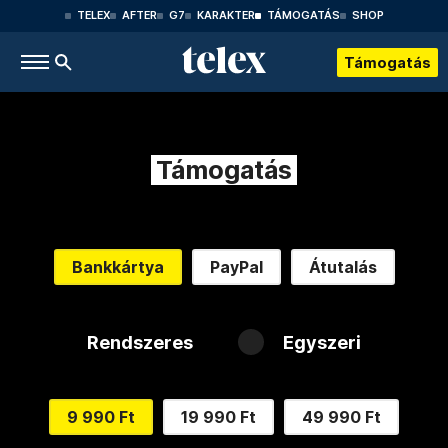
TELEX
AFTER
G7
KARAKTER
TÁMOGATÁS
SHOP
Támogatás
Támogatás
Bankkártya
PayPal
Átutalás
Rendszeres
Egyszeri
9 990 Ft
19 990 Ft
49 990 Ft