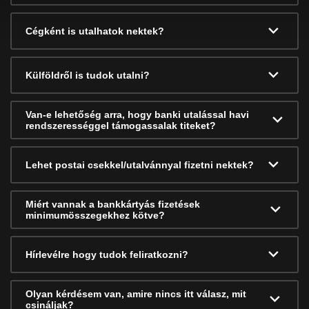
Cégként is utalhatok nektek?
Külföldről is tudok utalni?
Van-e lehetőség arra, hogy banki utalással havi
rendszerességgel támogassalak titeket?
Lehet postai csekkel/utalvánnyal fizetni nektek?
Miért vannak a bankkártyás fizetések
minimumösszegekhez kötve?
Hírlevélre hogy tudok feliratkozni?
Olyan kérdésem van, amire nincs itt válasz, mit
csináljak?