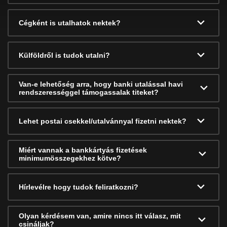
Cégként is utalhatok nektek?
Külföldről is tudok utalni?
Van-e lehetőség arra, hogy banki utalással havi
rendszerességgel támogassalak titeket?
Lehet postai csekkel/utalvánnyal fizetni nektek?
Miért vannak a bankkártyás fizetések
minimumösszegekhez kötve?
Hírlevélre hogy tudok feliratkozni?
Olyan kérdésem van, amire nincs itt válasz, mit
csináljak?