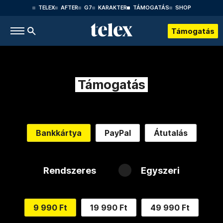
TELEX
AFTER
G7
KARAKTER
TÁMOGATÁS
SHOP
Támogatás
Támogatás
Bankkártya
PayPal
Átutalás
Rendszeres
Egyszeri
9 990 Ft
19 990 Ft
49 990 Ft