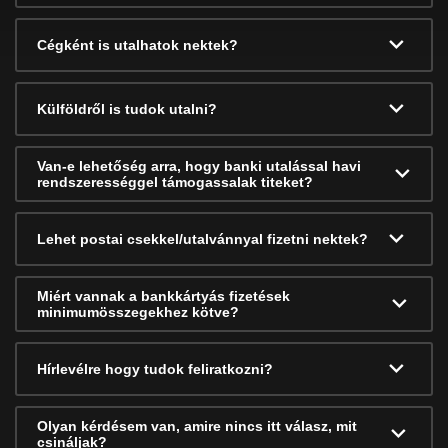
Cégként is utalhatok nektek?
Külföldről is tudok utalni?
Van-e lehetőség arra, hogy banki utalással havi
rendszerességgel támogassalak titeket?
Lehet postai csekkel/utalvánnyal fizetni nektek?
Miért vannak a bankkártyás fizetések
minimumösszegekhez kötve?
Hírlevélre hogy tudok feliratkozni?
Olyan kérdésem van, amire nincs itt válasz, mit
csináljak?