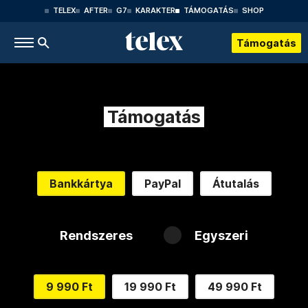
TELEX
AFTER
G7
KARAKTER
TÁMOGATÁS
SHOP
Támogatás
Támogatás
Bankkártya
PayPal
Átutalás
Rendszeres
Egyszeri
9 990 Ft
19 990 Ft
49 990 Ft