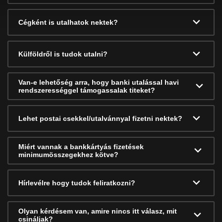
Cégként is utalhatok nektek?
Külföldről is tudok utalni?
Van-e lehetőség arra, hogy banki utalással havi
rendszerességgel támogassalak titeket?
Lehet postai csekkel/utalvánnyal fizetni nektek?
Miért vannak a bankkártyás fizetések
minimumösszegekhez kötve?
Hírlevélre hogy tudok feliratkozni?
Olyan kérdésem van, amire nincs itt válasz, mit
csináljak?