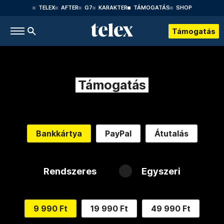
TELEX
AFTER
G7
KARAKTER
TÁMOGATÁS
SHOP
Támogatás
Támogatás
Bankkártya
PayPal
Átutalás
Rendszeres
Egyszeri
9 990 Ft
19 990 Ft
49 990 Ft