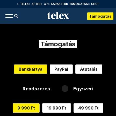
TELEX
AFTER
G7
KARAKTER
TÁMOGATÁS
SHOP
Támogatás
Támogatás
Bankkártya
PayPal
Átutalás
Rendszeres
Egyszeri
9 990 Ft
19 990 Ft
49 990 Ft