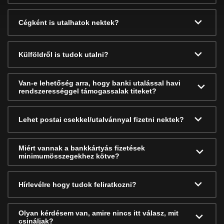
Cégként is utalhatok nektek?
Külföldről is tudok utalni?
Van-e lehetőség arra, hogy banki utalással havi
rendszerességgel támogassalak titeket?
Lehet postai csekkel/utalvánnyal fizetni nektek?
Miért vannak a bankkártyás fizetések
minimumösszegekhez kötve?
Hírlevélre hogy tudok feliratkozni?
Olyan kérdésem van, amire nincs itt válasz, mit
csináljak?