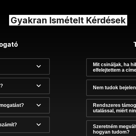
Gyakran Ismételt Kérdések
ogató
Mit csináljak, ha h
elfelejtettem a cím
k?
Nem tudok bejelent
támogatást?
Rendszeres támog
utalással, miért n
számít?
Szeretném megvált
hogyan tudom?