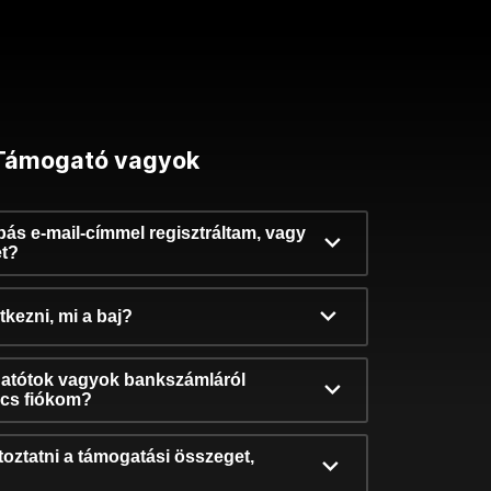
Támogató vagyok
ibás e-mail-címmel regisztráltam, vagy
et?
kezni, mi a baj?
atótok vagyok bankszámláról
incs fiókom?
oztatni a támogatási összeget,