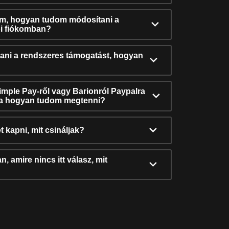
ám, hogyan tudom módosítani a
i fiókomban?
ni a rendszeres támogatást, hogyan
Simple Pay-ről vagy Barionról Paypalra
ra hogyan tudom megtenni?
t kapni, mit csináljak?
, amire nincs itt válasz, mit