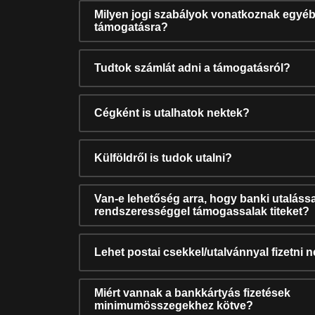
Milyen jogi szabályok vonatkoznak egyéb
támogatásra?
Tudtok számlát adni a támogatásról?
Cégként is utalhatok nektek?
Külföldről is tudok utalni?
Van-e lehetőség arra, hogy banki utalássa
rendszerességgel támogassalak titeket?
Lehet postai csekkel/utalvánnyal fizetni 
Miért vannak a bankkártyás fizetések
minimumösszegekhez kötve?