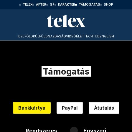
TELEX
AFTER
G7
KARAKTER
TÁMOGATÁS
SHOP
BELFÖLD
KÜLFÖLD
GAZDASÁG
VIDEÓ
ÉLET
TECHTUD
ENGLISH
Támogatás
Bankkártya
PayPal
Átutalás
Rendszeres
Egyszeri