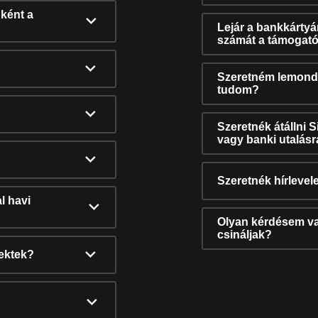
ként a
Lejár a bankkárty
számát a támogató
Szeretném lemonda
tudom?
Szeretnék átállni 
vagy banki utalás
Szeretnék hírlevele
l havi
Olyan kérdésem van
csináljak?
nektek?