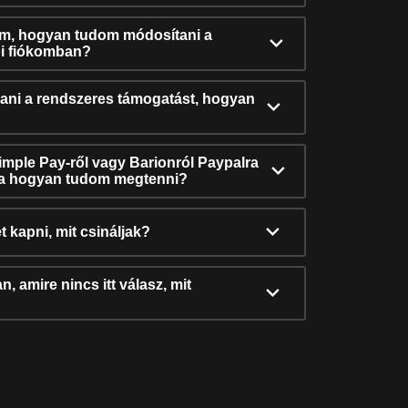
ám, hogyan tudom módosítani a
i fiókomban?
ni a rendszeres támogatást, hogyan
Simple Pay-ről vagy Barionról Paypalra
ra hogyan tudom megtenni?
t kapni, mit csináljak?
, amire nincs itt válasz, mit