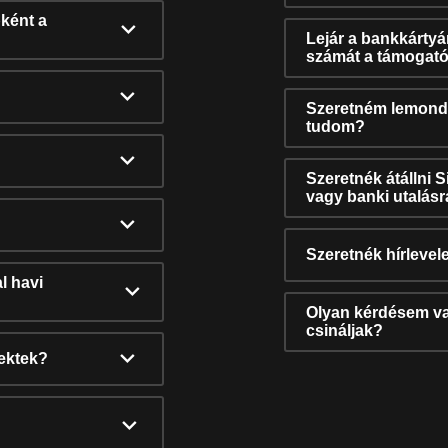
ként a
Lejár a bankkárty
számát a támogató
Szeretném lemonda
tudom?
Szeretnék átállni 
vagy banki utalás
Szeretnék hírlevele
l havi
Olyan kérdésem van
csináljak?
nektek?