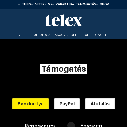
TELEX
AFTER
G7
KARAKTER
TÁMOGATÁS
SHOP
BELFÖLD
KÜLFÖLD
GAZDASÁG
VIDEÓ
ÉLET
TECHTUD
ENGLISH
Támogatás
Bankkártya
PayPal
Átutalás
Rendszeres
Egyszeri