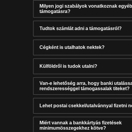
Milyen jogi szabályok vonatkoznak egyéb
támogatásra?
Tudtok számlát adni a támogatásról?
Cégként is utalhatok nektek?
Külföldről is tudok utalni?
Van-e lehetőség arra, hogy banki utalássa
rendszerességgel támogassalak titeket?
Lehet postai csekkel/utalvánnyal fizetni 
Miért vannak a bankkártyás fizetések
minimumösszegekhez kötve?