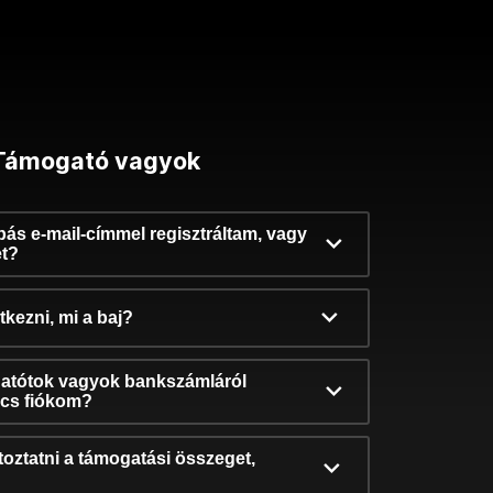
Támogató vagyok
ibás e-mail-címmel regisztráltam, vagy
et?
kezni, mi a baj?
atótok vagyok bankszámláról
incs fiókom?
oztatni a támogatási összeget,