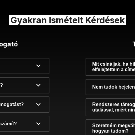
Gyakran Ismételt Kérdések
ogató
Mit csináljak, ha h
elfelejtettem a cím
k?
Nem tudok bejelent
támogatást?
Rendszeres támog
utalással, miért n
számít?
Szeretném megvált
hogyan tudom?