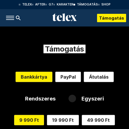
TELEX
AFTER
G7
KARAKTER
TÁMOGATÁS
SHOP
Támogatás
Támogatás
Bankkártya
PayPal
Átutalás
Rendszeres
Egyszeri
9 990 Ft
19 990 Ft
49 990 Ft