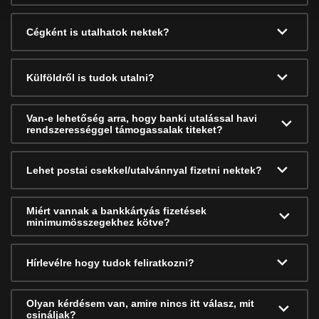
Cégként is utalhatok nektek?
Külföldről is tudok utalni?
Van-e lehetőség arra, hogy banki utalással havi
rendszerességgel támogassalak titeket?
Lehet postai csekkel/utalvánnyal fizetni nektek?
Miért vannak a bankkártyás fizetések
minimumösszegekhez kötve?
Hírlevélre hogy tudok feliratkozni?
Olyan kérdésem van, amire nincs itt válasz, mit
csináljak?