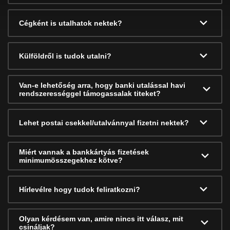
Cégként is utalhatok nektek?
Külföldről is tudok utalni?
Van-e lehetőség arra, hogy banki utalással havi
rendszerességgel támogassalak titeket?
Lehet postai csekkel/utalvánnyal fizetni nektek?
Miért vannak a bankkártyás fizetések
minimumösszegekhez kötve?
Hírlevélre hogy tudok feliratkozni?
Olyan kérdésem van, amire nincs itt válasz, mit
csináljak?