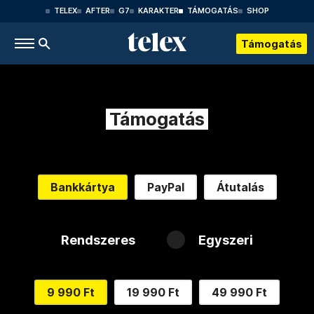
TELEX
AFTER
G7
KARAKTER
TÁMOGATÁS
SHOP
Támogatás
Támogatás
Bankkártya
PayPal
Átutalás
Rendszeres
Egyszeri
9 990 Ft
19 990 Ft
49 990 Ft