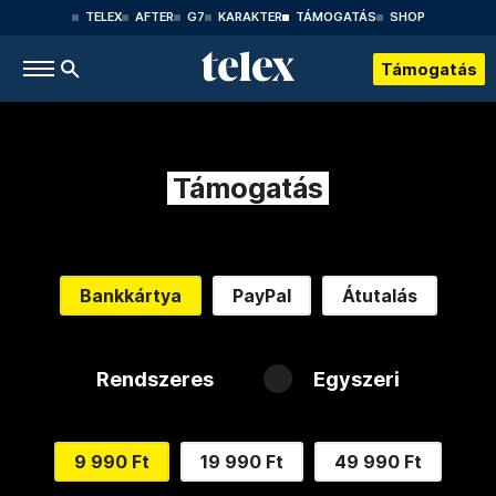
TELEX
AFTER
G7
KARAKTER
TÁMOGATÁS
SHOP
Támogatás
Támogatás
Bankkártya
PayPal
Átutalás
Rendszeres
Egyszeri
9 990 Ft
19 990 Ft
49 990 Ft