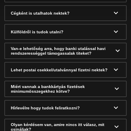
Cégként is utalhatok nektek?
Külföldről is tudok utalni?
Van-e lehetőség arra, hogy banki utalással havi
rendszerességgel támogassalak titeket?
Lehet postai csekkel/utalvánnyal fizetni nektek?
Miért vannak a bankkártyás fizetések
minimumösszegekhez kötve?
Hírlevélre hogy tudok feliratkozni?
Olyan kérdésem van, amire nincs itt válasz, mit
csináljak?