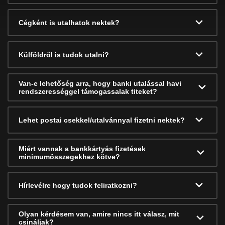
Cégként is utalhatok nektek?
Külföldről is tudok utalni?
Van-e lehetőség arra, hogy banki utalással havi
rendszerességgel támogassalak titeket?
Lehet postai csekkel/utalvánnyal fizetni nektek?
Miért vannak a bankkártyás fizetések
minimumösszegekhez kötve?
Hírlevélre hogy tudok feliratkozni?
Olyan kérdésem van, amire nincs itt válasz, mit
csináljak?