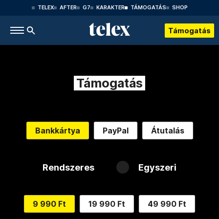
TELEX
AFTER
G7
KARAKTER
TÁMOGATÁS
SHOP
Támogatás
Támogatás
Bankkártya
PayPal
Átutalás
Rendszeres
Egyszeri
9 990 Ft
19 990 Ft
49 990 Ft