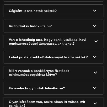
Cégként is utalhatok nektek?
Külföldről is tudok utalni?
Van-e lehetőség arra, hogy banki utalással havi
rendszerességgel támogassalak titeket?
Lehet postai csekkel/utalvánnyal fizetni nektek?
Miért vannak a bankkártyás fizetések
minimumösszegekhez kötve?
Hírlevélre hogy tudok feliratkozni?
Olyan kérdésem van, amire nincs itt válasz, mit
csináljak?