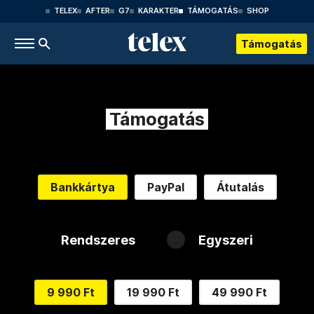
TELEX
AFTER
G7
KARAKTER
TÁMOGATÁS
SHOP
Támogatás
Támogatás
Bankkártya
PayPal
Átutalás
Rendszeres
Egyszeri
9 990 Ft
19 990 Ft
49 990 Ft