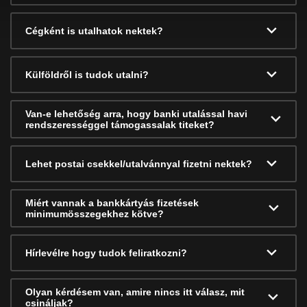
Cégként is utalhatok nektek?
Külföldről is tudok utalni?
Van-e lehetőség arra, hogy banki utalással havi
rendszerességgel támogassalak titeket?
Lehet postai csekkel/utalvánnyal fizetni nektek?
Miért vannak a bankkártyás fizetések
minimumösszegekhez kötve?
Hírlevélre hogy tudok feliratkozni?
Olyan kérdésem van, amire nincs itt válasz, mit
csináljak?