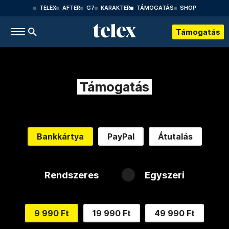
TELEX
AFTER
G7
KARAKTER
TÁMOGATÁS
SHOP
Támogatás
Támogatás
Bankkártya
PayPal
Átutalás
Rendszeres
Egyszeri
9 990 Ft
19 990 Ft
49 990 Ft