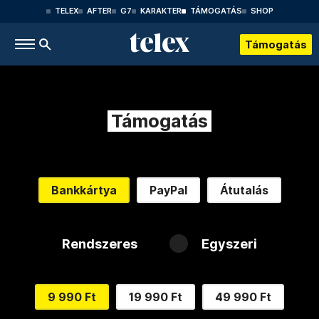
TELEX
AFTER
G7
KARAKTER
TÁMOGATÁS
SHOP
Támogatás
Támogatás
Bankkártya
PayPal
Átutalás
Rendszeres
Egyszeri
9 990 Ft
19 990 Ft
49 990 Ft