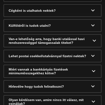
Cégként is utalhatok nektek?
Külföldről is tudok utalni?
Van-e lehetőség arra, hogy banki utalással havi
rendszerességgel támogassalak titeket?
Lehet postai csekkel/utalvánnyal fizetni nektek?
Miért vannak a bankkártyás fizetések
minimumösszegekhez kötve?
Hírlevélre hogy tudok feliratkozni?
Olyan kérdésem van, amire nincs itt válasz, mit
csináljak?