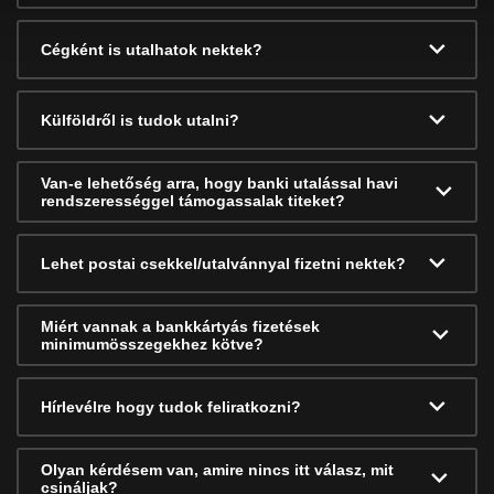
Cégként is utalhatok nektek?
Külföldről is tudok utalni?
Van-e lehetőség arra, hogy banki utalással havi
rendszerességgel támogassalak titeket?
Lehet postai csekkel/utalvánnyal fizetni nektek?
Miért vannak a bankkártyás fizetések
minimumösszegekhez kötve?
Hírlevélre hogy tudok feliratkozni?
Olyan kérdésem van, amire nincs itt válasz, mit
csináljak?