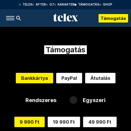
TELEX
AFTER
G7
KARAKTER
TÁMOGATÁS
SHOP
Támogatás
Támogatás
Bankkártya
PayPal
Átutalás
Rendszeres
Egyszeri
9 990 Ft
19 990 Ft
49 990 Ft