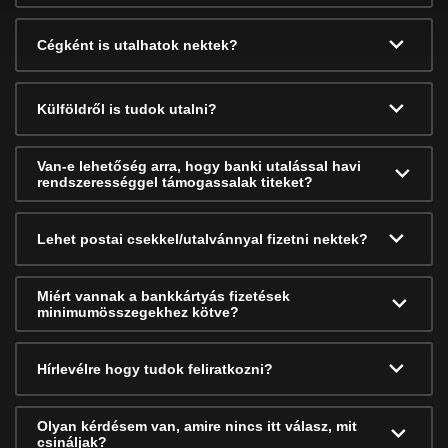
Cégként is utalhatok nektek?
Külföldről is tudok utalni?
Van-e lehetőség arra, hogy banki utalással havi
rendszerességgel támogassalak titeket?
Lehet postai csekkel/utalvánnyal fizetni nektek?
Miért vannak a bankkártyás fizetések
minimumösszegekhez kötve?
Hírlevélre hogy tudok feliratkozni?
Olyan kérdésem van, amire nincs itt válasz, mit
csináljak?