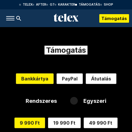
TELEX
AFTER
G7
KARAKTER
TÁMOGATÁS
SHOP
Támogatás
Támogatás
Bankkártya
PayPal
Átutalás
Rendszeres
Egyszeri
9 990 Ft
19 990 Ft
49 990 Ft