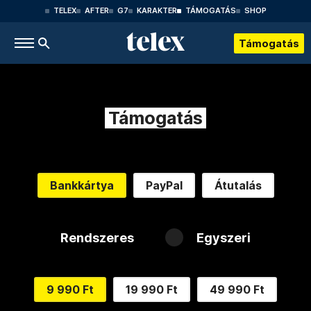
TELEX
AFTER
G7
KARAKTER
TÁMOGATÁS
SHOP
Támogatás
Támogatás
Bankkártya
PayPal
Átutalás
Rendszeres
Egyszeri
9 990 Ft
19 990 Ft
49 990 Ft