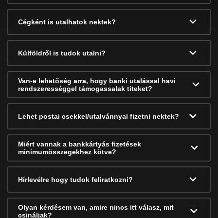
Cégként is utalhatok nektek?
Külföldről is tudok utalni?
Van-e lehetőség arra, hogy banki utalással havi
rendszerességgel támogassalak titeket?
Lehet postai csekkel/utalvánnyal fizetni nektek?
Miért vannak a bankkártyás fizetések
minimumösszegekhez kötve?
Hírlevélre hogy tudok feliratkozni?
Olyan kérdésem van, amire nincs itt válasz, mit
csináljak?