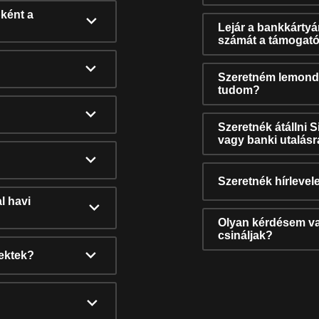
ként a
Lejár a bankkárty
számát a támogató
Szeretném lemonda
tudom?
Szeretnék átállni 
vagy banki utalás
Szeretnék hírlevele
l havi
Olyan kérdésem van
csináljak?
nektek?