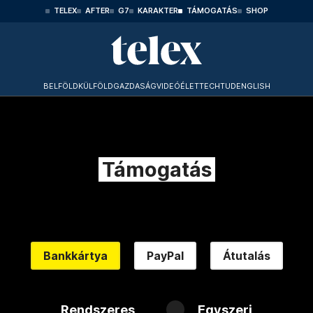
TELEX
AFTER
G7
KARAKTER
TÁMOGATÁS
SHOP
BELFÖLD
KÜLFÖLD
GAZDASÁG
VIDEÓ
ÉLET
TECHTUD
ENGLISH
Támogatás
Bankkártya
PayPal
Átutalás
Rendszeres
Egyszeri