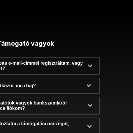
Támogató vagyok
ibás e-mail-címmel regisztráltam, vagy
et?
kezni, mi a baj?
atótok vagyok bankszámláról
incs fiókom?
oztatni a támogatási összeget,