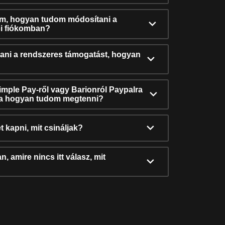
ám, hogyan tudom módosítani a
i fiókomban?
ni a rendszeres támogatást, hogyan
Simple Pay-ről vagy Barionról Paypalra
ra hogyan tudom megtenni?
t kapni, mit csináljak?
, amire nincs itt válasz, mit