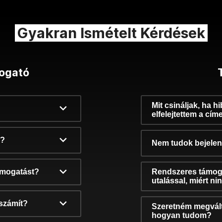
Gyakran Ismételt Kérdések
ogató
Mit csináljak, ha h
elfelejtettem a cím
k?
Nem tudok bejelent
támogatást?
Rendszeres támog
utalással, miért n
számít?
Szeretném megvált
hogyan tudom?