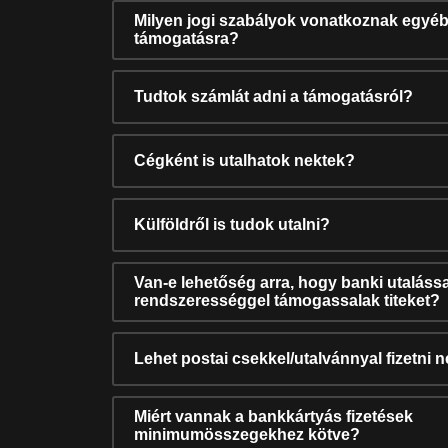
Milyen jogi szabályok vonatkoznak egyéb
támogatásra?
Tudtok számlát adni a támogatásról?
Cégként is utalhatok nektek?
Külföldről is tudok utalni?
Van-e lehetőség arra, hogy banki utalássa
rendszerességgel támogassalak titeket?
Lehet postai csekkel/utalvánnyal fizetni 
Miért vannak a bankkártyás fizetések
minimumösszegekhez kötve?