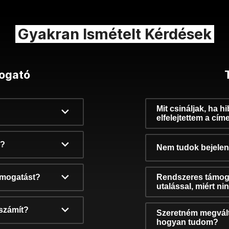
Gyakran Ismételt Kérdések
ogató
Mit csináljak, ha h
elfelejtettem a cím
k?
Nem tudok bejelent
támogatást?
Rendszeres támog
utalással, miért n
számít?
Szeretném megvált
hogyan tudom?