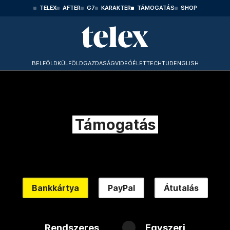
TELEX
AFTER
G7
KARAKTER
TÁMOGATÁS
SHOP
BELFÖLD
KÜLFÖLD
GAZDASÁG
VIDEÓ
ÉLET
TECHTUD
ENGLISH
Támogatás
Bankkártya
PayPal
Átutalás
Rendszeres
Egyszeri