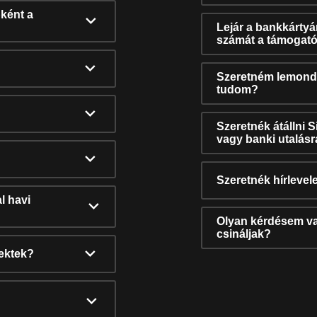
ként a
Lejár a bankkárty
számát a támogató
Szeretném lemonda
tudom?
Szeretnék átállni 
vagy banki utalás
Szeretnék hírlevele
l havi
Olyan kérdésem van
csináljak?
nektek?