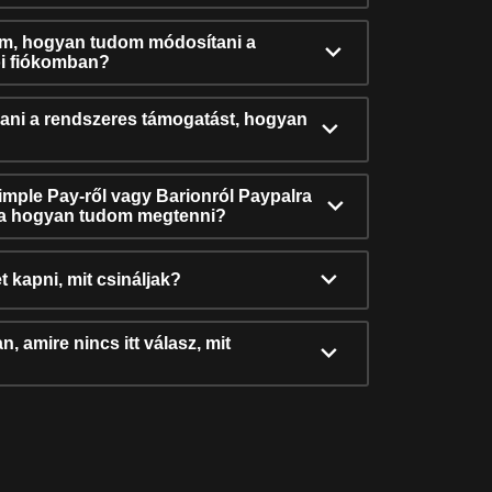
ám, hogyan tudom módosítani a
i fiókomban?
ni a rendszeres támogatást, hogyan
Simple Pay-ről vagy Barionról Paypalra
ra hogyan tudom megtenni?
t kapni, mit csináljak?
, amire nincs itt válasz, mit