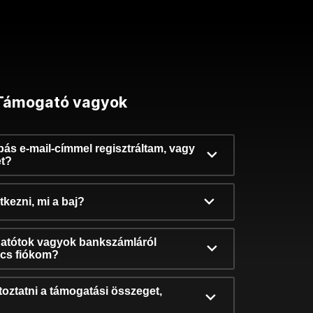
Támogató vagyok
ibás e-mail-címmel regisztráltam, vagy
et?
kezni, mi a baj?
atótok vagyok bankszámláról
incs fiókom?
oztatni a támogatási összeget,