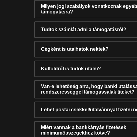
Milyen jogi szabályok vonatkoznak egyéb
támogatásra?
Tudtok számlát adni a támogatásról?
Cégként is utalhatok nektek?
Külföldről is tudok utalni?
Van-e lehetőség arra, hogy banki utalássa
rendszerességgel támogassalak titeket?
Lehet postai csekkel/utalvánnyal fizetni 
Miért vannak a bankkártyás fizetések
minimumösszegekhez kötve?