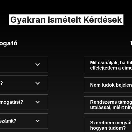
Gyakran Ismételt Kérdések
ogató
Mit csináljak, ha h
elfelejtettem a cím
k?
Nem tudok bejelent
támogatást?
Rendszeres támog
utalással, miért n
számít?
Szeretném megvált
hogyan tudom?