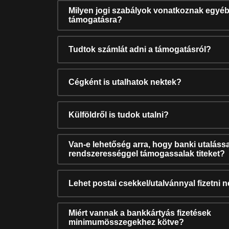
Milyen jogi szabályok vonatkoznak egyéb
támogatásra?
Tudtok számlát adni a támogatásról?
Cégként is utalhatok nektek?
Külföldről is tudok utalni?
Van-e lehetőség arra, hogy banki utalássa
rendszerességgel támogassalak titeket?
Lehet postai csekkel/utalvánnyal fizetni 
Miért vannak a bankkártyás fizetések
minimumösszegekhez kötve?