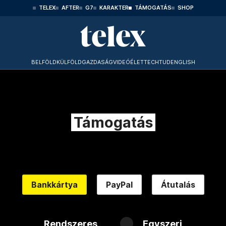
TELEX
AFTER
G7
KARAKTER
TÁMOGATÁS
SHOP
BELFÖLD
KÜLFÖLD
GAZDASÁG
VIDEÓ
ÉLET
TECHTUD
ENGLISH
Támogatás
Bankkártya
PayPal
Átutalás
Rendszeres
Egyszeri