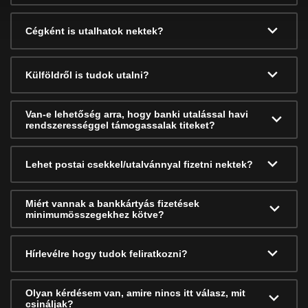
Cégként is utalhatok nektek?
Külföldről is tudok utalni?
Van-e lehetőség arra, hogy banki utalással havi
rendszerességgel támogassalak titeket?
Lehet postai csekkel/utalvánnyal fizetni nektek?
Miért vannak a bankkártyás fizetések
minimumösszegekhez kötve?
Hírlevélre hogy tudok feliratkozni?
Olyan kérdésem van, amire nincs itt válasz, mit
csináljak?