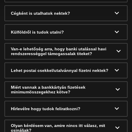
Cégként is utalhatok nektek?
Külföldről is tudok utalni?
Van-e lehetőség arra, hogy banki utalással havi
rendszerességgel támogassalak titeket?
Lehet postai csekkel/utalvánnyal fizetni nektek?
Miért vannak a bankkártyás fizetések
minimumösszegekhez kötve?
Hírlevélre hogy tudok feliratkozni?
Olyan kérdésem van, amire nincs itt válasz, mit
csináljak?