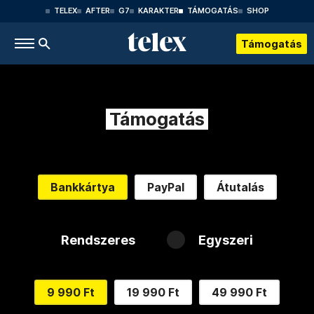
TELEX
AFTER
G7
KARAKTER
TÁMOGATÁS
SHOP
Támogatás
Támogatás
Bankkártya
PayPal
Átutalás
Rendszeres
Egyszeri
9 990 Ft
19 990 Ft
49 990 Ft