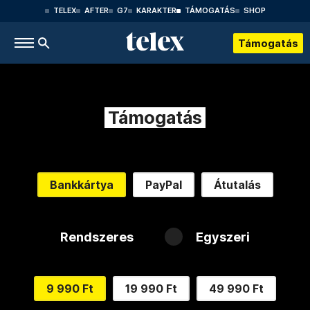
TELEX
AFTER
G7
KARAKTER
TÁMOGATÁS
SHOP
Támogatás
Támogatás
Bankkártya
PayPal
Átutalás
Rendszeres
Egyszeri
9 990 Ft
19 990 Ft
49 990 Ft