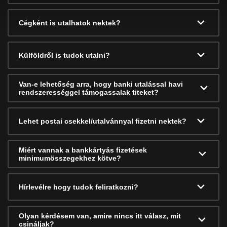
Cégként is utalhatok nektek?
Külföldről is tudok utalni?
Van-e lehetőség arra, hogy banki utalással havi
rendszerességgel támogassalak titeket?
Lehet postai csekkel/utalvánnyal fizetni nektek?
Miért vannak a bankkártyás fizetések
minimumösszegekhez kötve?
Hírlevélre hogy tudok feliratkozni?
Olyan kérdésem van, amire nincs itt válasz, mit
csináljak?