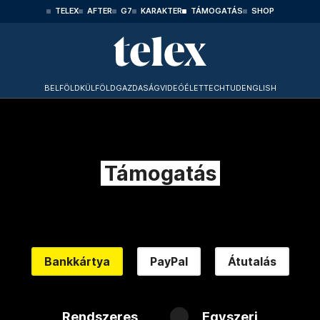
TELEX
AFTER
G7
KARAKTER
TÁMOGATÁS
SHOP
BELFÖLD
KÜLFÖLD
GAZDASÁG
VIDEÓ
ÉLET
TECHTUD
ENGLISH
Támogatás
Bankkártya
PayPal
Átutalás
Rendszeres
Egyszeri