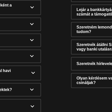
ként a
Lejár a bankkárty
számát a támogató
Szeretném lemonda
tudom?
Szeretnék átállni 
vagy banki utalás
Szeretnék hírlevele
l havi
Olyan kérdésem van
csináljak?
nektek?