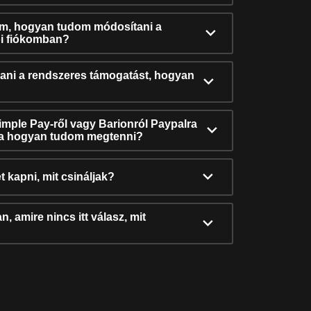
ám, hogyan tudom módosítani a
i fiókomban?
ni a rendszeres támogatást, hogyan
Simple Pay-ről vagy Barionról Paypalra
ra hogyan tudom megtenni?
t kapni, mit csináljak?
, amire nincs itt válasz, mit