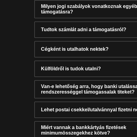
Milyen jogi szabályok vonatkoznak egyéb
támogatásra?
Tudtok számlát adni a támogatásról?
Cégként is utalhatok nektek?
Külföldről is tudok utalni?
Van-e lehetőség arra, hogy banki utalássa
rendszerességgel támogassalak titeket?
Lehet postai csekkel/utalvánnyal fizetni 
Miért vannak a bankkártyás fizetések
minimumösszegekhez kötve?