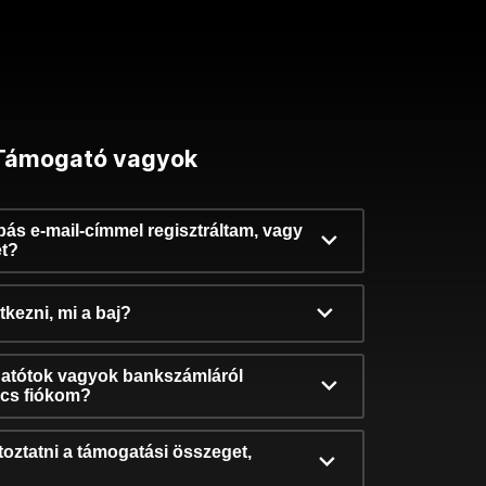
Támogató vagyok
ibás e-mail-címmel regisztráltam, vagy
et?
kezni, mi a baj?
atótok vagyok bankszámláról
incs fiókom?
oztatni a támogatási összeget,