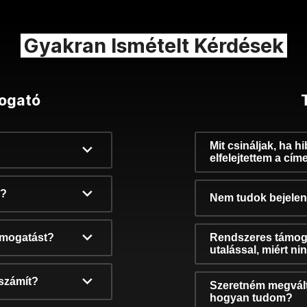
Gyakran Ismételt Kérdések
ogató
Mit csináljak, ha h
elfelejtettem a cím
k?
Nem tudok bejelent
támogatást?
Rendszeres támog
utalással, miért n
számít?
Szeretném megvált
hogyan tudom?