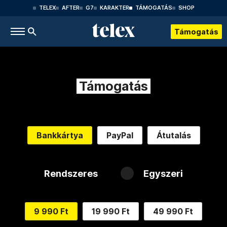
TELEX
AFTER
G7
KARAKTER
TÁMOGATÁS
SHOP
Támogatás
Támogatás
Bankkártya
PayPal
Átutalás
Rendszeres
Egyszeri
9 990 Ft
19 990 Ft
49 990 Ft