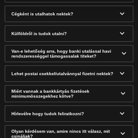
Cégként is utalhatok nektek?
Külföldről is tudok utalni?
Van-e lehetőség arra, hogy banki utalással havi
rendszerességgel támogassalak titeket?
Lehet postai csekkel/utalvánnyal fizetni nektek?
Miért vannak a bankkártyás fizetések
minimumösszegekhez kötve?
Hírlevélre hogy tudok feliratkozni?
Olyan kérdésem van, amire nincs itt válasz, mit
csináljak?