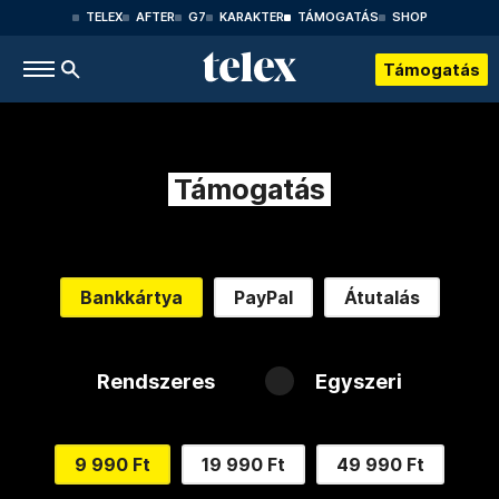
TELEX
AFTER
G7
KARAKTER
TÁMOGATÁS
SHOP
Támogatás
Támogatás
Bankkártya
PayPal
Átutalás
Rendszeres
Egyszeri
9 990 Ft
19 990 Ft
49 990 Ft