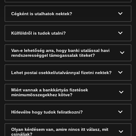
Cégként is utalhatok nektek?
Külföldről is tudok utalni?
Van-e lehetőség arra, hogy banki utalással havi
rendszerességgel támogassalak titeket?
Lehet postai csekkel/utalvánnyal fizetni nektek?
Miért vannak a bankkártyás fizetések
minimumösszegekhez kötve?
Hírlevélre hogy tudok feliratkozni?
Olyan kérdésem van, amire nincs itt válasz, mit
csináljak?