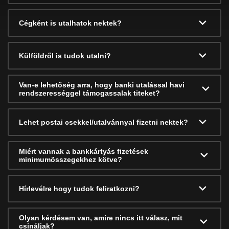
Cégként is utalhatok nektek?
Külföldről is tudok utalni?
Van-e lehetőség arra, hogy banki utalással havi
rendszerességgel támogassalak titeket?
Lehet postai csekkel/utalvánnyal fizetni nektek?
Miért vannak a bankkártyás fizetések
minimumösszegekhez kötve?
Hírlevélre hogy tudok feliratkozni?
Olyan kérdésem van, amire nincs itt válasz, mit
csináljak?