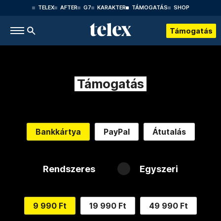
TELEX
AFTER
G7
KARAKTER
TÁMOGATÁS
SHOP
Támogatás
Támogatás
Bankkártya
PayPal
Átutalás
Rendszeres
Egyszeri
9 990 Ft
19 990 Ft
49 990 Ft