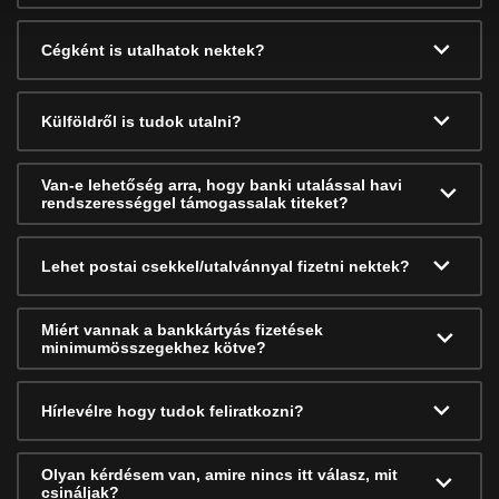
Cégként is utalhatok nektek?
Külföldről is tudok utalni?
Van-e lehetőség arra, hogy banki utalással havi
rendszerességgel támogassalak titeket?
Lehet postai csekkel/utalvánnyal fizetni nektek?
Miért vannak a bankkártyás fizetések
minimumösszegekhez kötve?
Hírlevélre hogy tudok feliratkozni?
Olyan kérdésem van, amire nincs itt válasz, mit
csináljak?