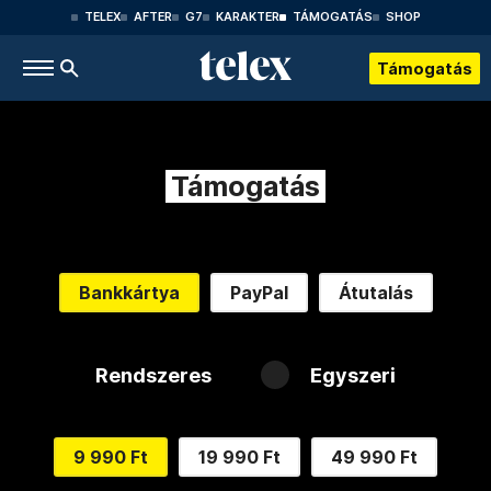
TELEX
AFTER
G7
KARAKTER
TÁMOGATÁS
SHOP
Támogatás
Támogatás
Bankkártya
PayPal
Átutalás
Rendszeres
Egyszeri
9 990 Ft
19 990 Ft
49 990 Ft