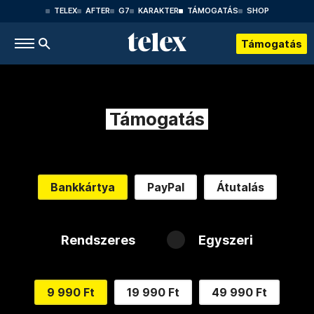
TELEX
AFTER
G7
KARAKTER
TÁMOGATÁS
SHOP
Támogatás
Támogatás
Bankkártya
PayPal
Átutalás
Rendszeres
Egyszeri
9 990 Ft
19 990 Ft
49 990 Ft