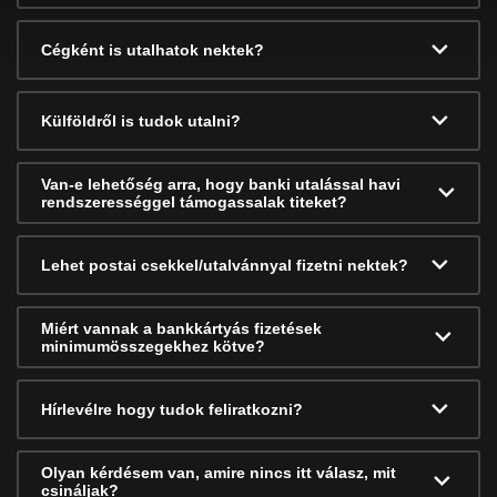
Cégként is utalhatok nektek?
Külföldről is tudok utalni?
Van-e lehetőség arra, hogy banki utalással havi
rendszerességgel támogassalak titeket?
Lehet postai csekkel/utalvánnyal fizetni nektek?
Miért vannak a bankkártyás fizetések
minimumösszegekhez kötve?
Hírlevélre hogy tudok feliratkozni?
Olyan kérdésem van, amire nincs itt válasz, mit
csináljak?