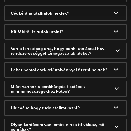
Cégként is utalhatok nektek?
Külföldről is tudok utalni?
Van-e lehetőség arra, hogy banki utalással havi
rendszerességgel támogassalak titeket?
Lehet postai csekkel/utalvánnyal fizetni nektek?
Miért vannak a bankkártyás fizetések
minimumösszegekhez kötve?
Hírlevélre hogy tudok feliratkozni?
Olyan kérdésem van, amire nincs itt válasz, mit
csináljak?