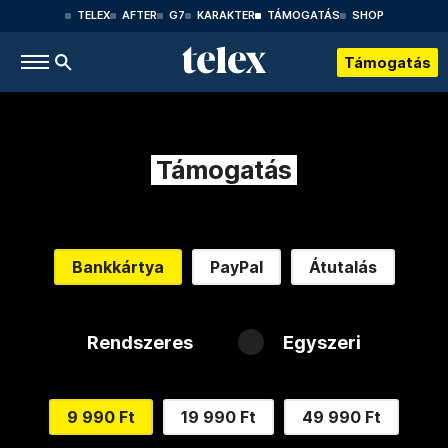
TELEX
AFTER
G7
KARAKTER
TÁMOGATÁS
SHOP
Támogatás
Támogatás
Bankkártya
PayPal
Átutalás
Rendszeres
Egyszeri
9 990 Ft
19 990 Ft
49 990 Ft