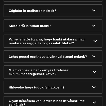
Cégként is utalhatok nektek?
Külföldről is tudok utalni?
Van-e lehetőség arra, hogy banki utalással havi
rendszerességgel támogassalak titeket?
Lehet postai csekkel/utalvánnyal fizetni nektek?
Miért vannak a bankkártyás fizetések
minimumösszegekhez kötve?
Hírlevélre hogy tudok feliratkozni?
Olyan kérdésem van, amire nincs itt válasz, mit
csináljak?