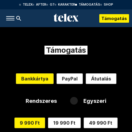
TELEX
AFTER
G7
KARAKTER
TÁMOGATÁS
SHOP
Támogatás
Támogatás
Bankkártya
PayPal
Átutalás
Rendszeres
Egyszeri
9 990 Ft
19 990 Ft
49 990 Ft