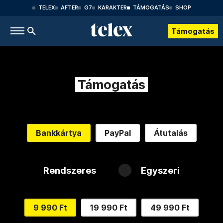
TELEX
AFTER
G7
KARAKTER
TÁMOGATÁS
SHOP
Támogatás
Támogatás
Bankkártya
PayPal
Átutalás
Rendszeres
Egyszeri
9 990 Ft
19 990 Ft
49 990 Ft