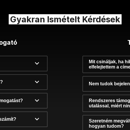
Gyakran Ismételt Kérdések
ogató
Mit csináljak, ha h
elfelejtettem a cím
k?
Nem tudok bejelent
támogatást?
Rendszeres támog
utalással, miért n
számít?
Szeretném megvált
hogyan tudom?