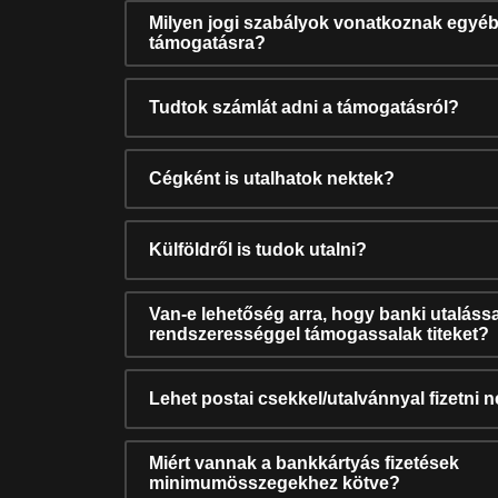
Milyen jogi szabályok vonatkoznak egyéb
támogatásra?
Tudtok számlát adni a támogatásról?
Cégként is utalhatok nektek?
Külföldről is tudok utalni?
Van-e lehetőség arra, hogy banki utalássa
rendszerességgel támogassalak titeket?
Lehet postai csekkel/utalvánnyal fizetni 
Miért vannak a bankkártyás fizetések
minimumösszegekhez kötve?