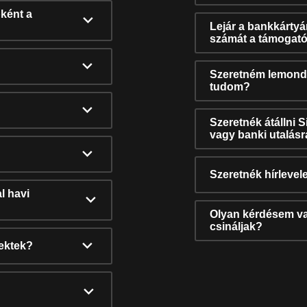
ként a
Lejár a bankkárty
számát a támogató
Szeretném lemonda
tudom?
Szeretnék átállni 
vagy banki utalás
Szeretnék hírlevele
l havi
Olyan kérdésem van
csináljak?
nektek?