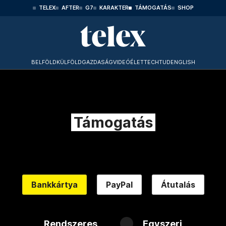
TELEX
AFTER
G7
KARAKTER
TÁMOGATÁS
SHOP
BELFÖLD
KÜLFÖLD
GAZDASÁG
VIDEÓ
ÉLET
TECHTUD
ENGLISH
Támogatás
Bankkártya
PayPal
Átutalás
Rendszeres
Egyszeri