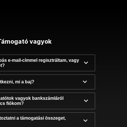
Támogató vagyok
ibás e-mail-címmel regisztráltam, vagy
et?
kezni, mi a baj?
atótok vagyok bankszámláról
incs fiókom?
oztatni a támogatási összeget,