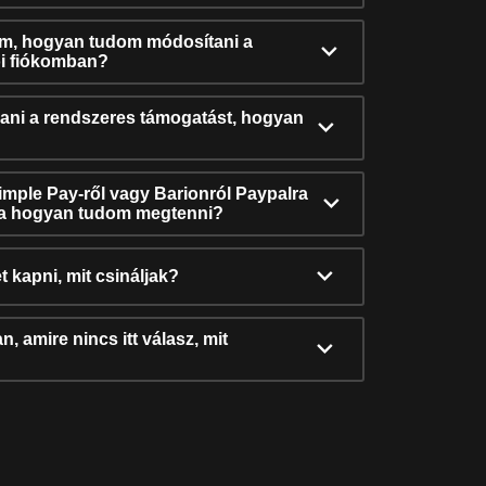
ám, hogyan tudom módosítani a
i fiókomban?
ni a rendszeres támogatást, hogyan
Simple Pay-ről vagy Barionról Paypalra
ra hogyan tudom megtenni?
t kapni, mit csináljak?
, amire nincs itt válasz, mit