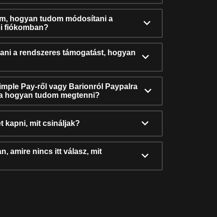
ám, hogyan tudom módosítani a
i fiókomban?
ni a rendszeres támogatást, hogyan
Simple Pay-ről vagy Barionról Paypalra
ra hogyan tudom megtenni?
t kapni, mit csináljak?
, amire nincs itt válasz, mit