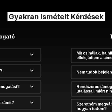
Gyakran Ismételt Kérdések
ogató
Mit csináljak, ha h
elfelejtettem a cím
k?
Nem tudok bejelent
támogatást?
Rendszeres támog
utalással, miért n
számít?
Szeretném megvált
hogyan tudom?