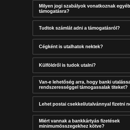
Milyen jogi szabályok vonatkoznak egyéb
támogatásra?
Tudtok számlát adni a támogatásról?
Cégként is utalhatok nektek?
Külföldről is tudok utalni?
Van-e lehetőség arra, hogy banki utalássa
rendszerességgel támogassalak titeket?
Lehet postai csekkel/utalvánnyal fizetni 
Miért vannak a bankkártyás fizetések
minimumösszegekhez kötve?