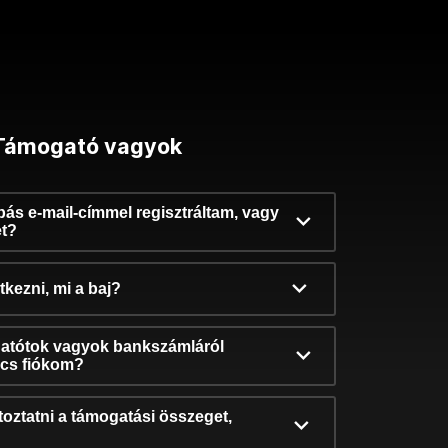
Támogató vagyok
ibás e-mail-címmel regisztráltam, vagy
et?
kezni, mi a baj?
atótok vagyok bankszámláról
incs fiókom?
oztatni a támogatási összeget,