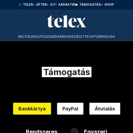
TELEX
AFTER
G7
KARAKTER
TÁMOGATÁS
SHOP
BELFÖLD
KÜLFÖLD
GAZDASÁG
VIDEÓ
ÉLET
TECHTUD
ENGLISH
Támogatás
Bankkártya
PayPal
Átutalás
Rendszeres
Egyszeri