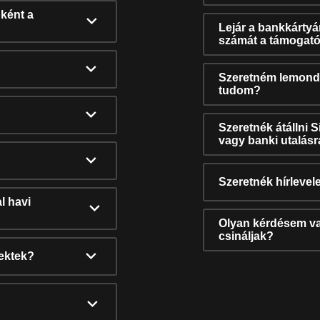
ként a
Lejár a bankkárty
számát a támogató
Szeretném lemonda
tudom?
Szeretnék átállni 
vagy banki utalás
Szeretnék hírlevele
l havi
Olyan kérdésem van
csináljak?
nektek?