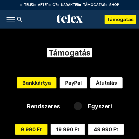
TELEX
AFTER
G7
KARAKTER
TÁMOGATÁS
SHOP
Támogatás
Támogatás
Bankkártya
PayPal
Átutalás
Rendszeres
Egyszeri
9 990 Ft
19 990 Ft
49 990 Ft