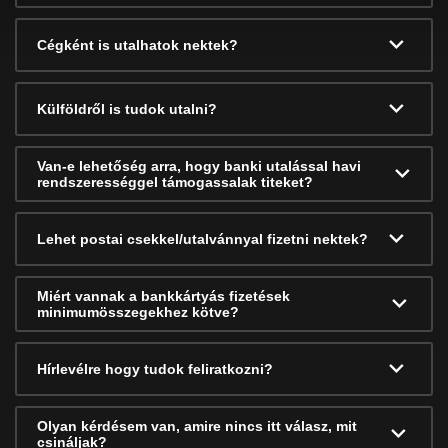
Cégként is utalhatok nektek?
Külföldről is tudok utalni?
Van-e lehetőség arra, hogy banki utalással havi
rendszerességgel támogassalak titeket?
Lehet postai csekkel/utalvánnyal fizetni nektek?
Miért vannak a bankkártyás fizetések
minimumösszegekhez kötve?
Hírlevélre hogy tudok feliratkozni?
Olyan kérdésem van, amire nincs itt válasz, mit
csináljak?