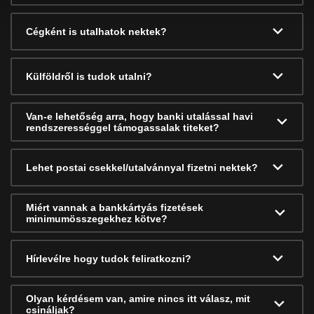
Cégként is utalhatok nektek?
Külföldről is tudok utalni?
Van-e lehetőség arra, hogy banki utalással havi
rendszerességgel támogassalak titeket?
Lehet postai csekkel/utalvánnyal fizetni nektek?
Miért vannak a bankkártyás fizetések
minimumösszegekhez kötve?
Hírlevélre hogy tudok feliratkozni?
Olyan kérdésem van, amire nincs itt válasz, mit
csináljak?