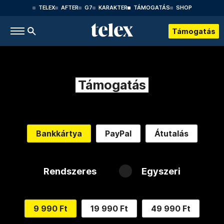
TELEX
AFTER
G7
KARAKTER
TÁMOGATÁS
SHOP
Támogatás
Támogatás
Bankkártya
PayPal
Átutalás
Rendszeres
Egyszeri
9 990 Ft
19 990 Ft
49 990 Ft