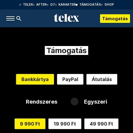
TELEX
AFTER
G7
KARAKTER
TÁMOGATÁS
SHOP
Támogatás
Támogatás
Bankkártya
PayPal
Átutalás
Rendszeres
Egyszeri
9 990 Ft
19 990 Ft
49 990 Ft