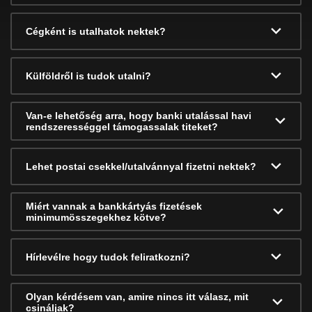
Cégként is utalhatok nektek?
Külföldről is tudok utalni?
Van-e lehetőség arra, hogy banki utalással havi
rendszerességgel támogassalak titeket?
Lehet postai csekkel/utalvánnyal fizetni nektek?
Miért vannak a bankkártyás fizetések
minimumösszegekhez kötve?
Hírlevélre hogy tudok feliratkozni?
Olyan kérdésem van, amire nincs itt válasz, mit
csináljak?